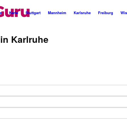
Cannabis Rezept & Blüten
CannaZen.de
e
Karte
Stuttgart
Mannheim
Karlsruhe
Freiburg
Wis
in Karlruhe