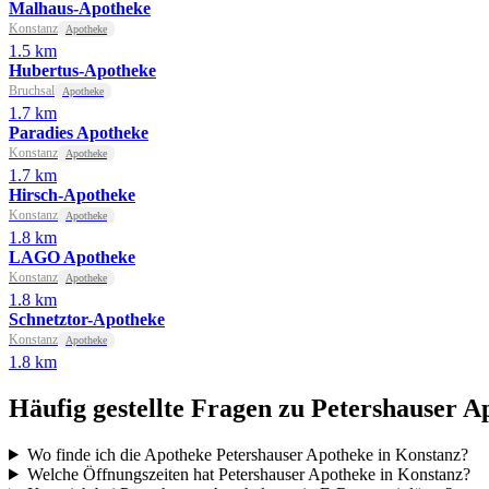
Malhaus-Apotheke
Konstanz
Apotheke
1.5 km
Hubertus-Apotheke
Bruchsal
Apotheke
1.7 km
Paradies Apotheke
Konstanz
Apotheke
1.7 km
Hirsch-Apotheke
Konstanz
Apotheke
1.8 km
LAGO Apotheke
Konstanz
Apotheke
1.8 km
Schnetztor-Apotheke
Konstanz
Apotheke
1.8 km
Häufig gestellte Fragen zu Petershauser A
Wo finde ich die Apotheke Petershauser Apotheke in Konstanz?
Welche Öffnungszeiten hat Petershauser Apotheke in Konstanz?