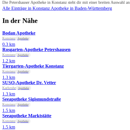
Die Petershauser Apotheke in Konstanz steht dir mit einer breiten Auswahl a
Alle Einträge in Konstanz
Apotheke in Baden-Württemberg
In der Nähe
Bodan Apotheke
Konstanz
Apotheke
0.3 km
Rosgarten-Apotheke Petershausen
Konstanz
Apotheke
1.2 km
Tiergarten-Apotheke Konstanz
Konstanz
Apotheke
1.3 km
SUSO-Apotheke Dr. Vetter
Karlsruhe
Apotheke
1.3 km
Seeapotheke Sigismundstraße
Konstanz
Apotheke
1.5 km
Seeapotheke Marktstätte
Konstanz
Apotheke
1.5 km