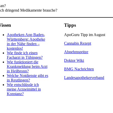
 an?
 ich dringend Medikamente brauche?
issen
Tipps
Apotheken App Baden-
ApoGuru Tipp im August
Württemberg: Apotheke
Cannabis Rezept
in der Nähe finden –
kostenlos!
Abnehmspritze
Wie finde ich einen
Facharzt in Tübingen?
Doktor Wiki
Wie funktioniert die
Krankmeldung beim Arzt
BMG Nachrichten
in Heilbronn?
Welche Notdienste gibt es
Landesapothekerverband
in Reutlingen?
Wie entschlüssle ich
meine Arzneimittel in
Konstanz?