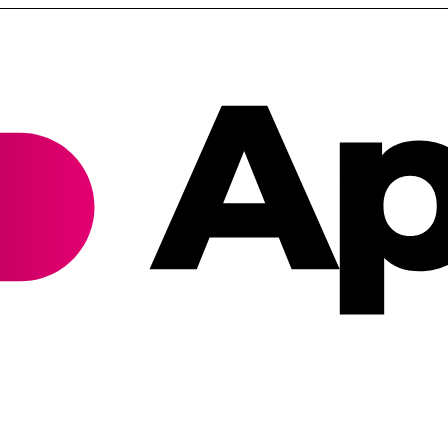
Cannabis Rezept & Blüten
CannaZen.de