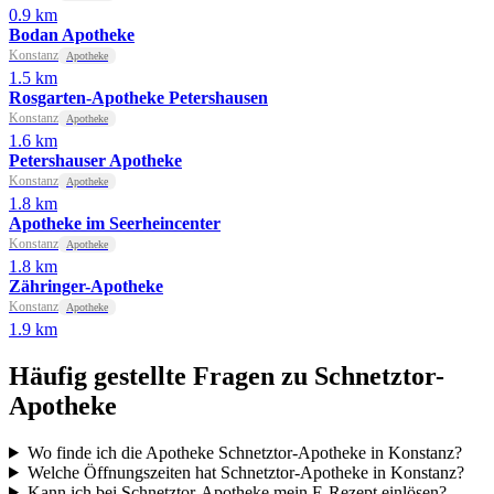
0.9 km
Bodan Apotheke
Konstanz
Apotheke
1.5 km
Rosgarten-Apotheke Petershausen
Konstanz
Apotheke
1.6 km
Petershauser Apotheke
Konstanz
Apotheke
1.8 km
Apotheke im Seerheincenter
Konstanz
Apotheke
1.8 km
Zähringer-Apotheke
Konstanz
Apotheke
1.9 km
Häufig gestellte Fragen zu Schnetztor-
Apotheke
Wo finde ich die Apotheke Schnetztor-Apotheke in Konstanz?
Welche Öffnungszeiten hat Schnetztor-Apotheke in Konstanz?
Kann ich bei Schnetztor-Apotheke mein E-Rezept einlösen?