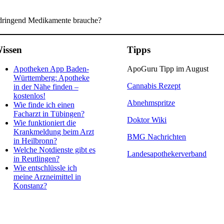
 dringend Medikamente brauche?
issen
Tipps
Apotheken App Baden-
ApoGuru Tipp im August
Württemberg: Apotheke
Cannabis Rezept
in der Nähe finden –
kostenlos!
Abnehmspritze
Wie finde ich einen
Facharzt in Tübingen?
Doktor Wiki
Wie funktioniert die
Krankmeldung beim Arzt
BMG Nachrichten
in Heilbronn?
Welche Notdienste gibt es
Landesapothekerverband
in Reutlingen?
Wie entschlüssle ich
meine Arzneimittel in
Konstanz?