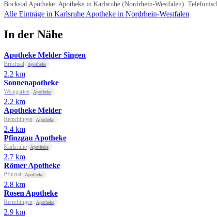
Bockstal Apotheke: Apotheke in Karlsruhe (Nordrhein-Westfalen). Telefonisc
Alle Einträge in Karlsruhe
Apotheke in Nordrhein-Westfalen
In der Nähe
Apotheke Melder Singen
Bruchsal
Apotheke
2.2 km
Sonnenapotheke
Weingarten
Apotheke
2.2 km
Apotheke Melder
Remchingen
Apotheke
2.4 km
Pfinzgau Apotheke
Karlsruhe
Apotheke
2.7 km
Römer Apotheke
Pfinztal
Apotheke
2.8 km
Rosen Apotheke
Remchingen
Apotheke
2.9 km