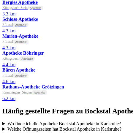
Bergles Apotheke
Königsbach-Stein
Apotheke
3.3 km
Schloss-Apotheke
Pfinztal
Apotheke
4.3 km
Marien-Apotheke
Pfinztal
Apotheke
4.3 km
Apotheke Böhringer
Königsbach
Apotheke
4.4 km
Bären Apotheke
Pfinztal
Apotheke
4.6 km
Rathaus-Apotheke Grötzingen
Remchingen- Singen
Apotheke
6.2 km
Häufig gestellte Fragen zu Bockstal Apoth
Wo finde ich die Apotheke Bockstal Apotheke in Karlsruhe?
Welche Öffnungszeiten hat Bockstal Apotheke in Karlsruhe?