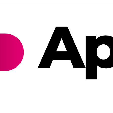
Cannabis Rezept & Blüten
CannaZen.de