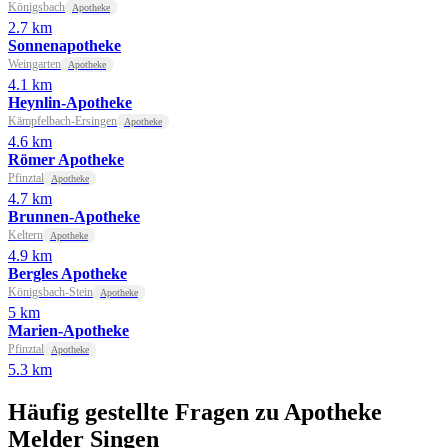
Königsbach
Apotheke
2.7 km
Sonnenapotheke
Weingarten
Apotheke
4.1 km
Heynlin-Apotheke
Kämpfelbach-Ersingen
Apotheke
4.6 km
Römer Apotheke
Pfinztal
Apotheke
4.7 km
Brunnen-Apotheke
Keltern
Apotheke
4.9 km
Bergles Apotheke
Königsbach-Stein
Apotheke
5 km
Marien-Apotheke
Pfinztal
Apotheke
5.3 km
Häufig gestellte Fragen zu Apotheke
Melder Singen