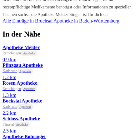
rezeptpflichtige Medikamente benötigst oder Informationen zu speziellen
Themen suchst, die Apotheke Melder Singen ist für dich da.
Alle Einträge in Bruchsal
Apotheke in Baden-Württemberg
In der Nähe
Apotheke Melder
Remchingen
Apotheke
0.9 km
Pfinzgau Apotheke
Karlsruhe
Apotheke
1.2 km
Rosen Apotheke
Remchingen
Apotheke
1.3 km
Bockstal Apotheke
Karlsruhe
Apotheke
2.2 km
Schloss-Apotheke
Pfinztal
Apotheke
2.5 km
Apotheke Böhringer