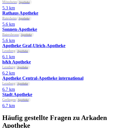
Mönsheim
Apotheke
5.3 km
Rathaus Apotheke
Rutesheim
Apotheke
5.6 km
Sonnen-Apotheke
Baiersbronn
Apotheke
5.6 km
Apotheke Graf-Ulrich-Apotheke
Leonberg
Apotheke
6.1 km
h&h Apotheke
Leonberg
Apotheke
6.2 km
Apotheke Central-Apotheke international
Leonberg
Apotheke
6.7 km
Stadt Apotheke
Gerlingen
Apotheke
6.7 km
Häufig gestellte Fragen zu Arkaden
Apotheke