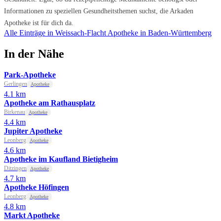
Informationen zu speziellen Gesundheitsthemen suchst, die Arkaden
Apotheke ist für dich da.
Alle Einträge in Weissach-Flacht
Apotheke in Baden-Württemberg
In der Nähe
Park-Apotheke
Gerlingen
Apotheke
4.1 km
Apotheke am Rathausplatz
Birkenau
Apotheke
4.4 km
Jupiter Apotheke
Leonberg
Apotheke
4.6 km
Apotheke im Kaufland Bietigheim
Ditzingen
Apotheke
4.7 km
Apotheke Höfingen
Leonberg
Apotheke
4.8 km
Markt Apotheke