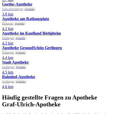
Goethe-Apotheke
Schwieberdingen
Apotheke
3.8 km
Apotheke am Rathausplatz
Birkenau
Apotheke
4.2 km
Apotheke im Kaufland Bietigheim
Ditzingen
Apotheke
4.2 km
Apotheke GesundSchön Gerlingen
Ditzingen
Apotheke
4.4 km
Stadt Apotheke
Gerlingen
Apotheke
4.5 km
Bahnhof-Apotheke
Gerlingen
Apotheke
4.6 km
Häufig gestellte Fragen zu Apotheke
Graf-Ulrich-Apotheke