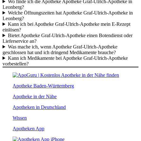
Wo finde ich die Apotheke Apotheke Graf-Ulrich-Apotheke in
Leonberg?
Welche Öffnungszeiten hat Apotheke Graf-Ulrich-Apotheke in
Leonberg?
Kann ich bei Apotheke Graf-Ulrich-Apotheke mein E-Rezept
einlösen?
Bietet Apotheke Graf-Ulrich-Apotheke einen Botendienst oder
Lieferservice an?
Was mache ich, wenn Apotheke Graf-Ulrich-Apotheke
geschlossen hat und ich dringend Medikamente brauche?
Kann ich Medikamente bei Apotheke Graf-Ulrich-Apotheke
vorbestellen?
Apotheke Baden-Württemberg
Apotheke in der Nähe
Apotheken in Deutschland
Wissen
Apotheken App