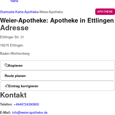
Nähe
Startseite
›
Karte
›
Apotheke
›
Weier-Apotheke
APOTHEKE
Weier-Apotheke: Apotheke in Ettlingen
Adresse
Etttlinger Str. 31
76275 Ettlingen
Baden-Württemberg
Kopieren
Route planen
Eintrag korrigieren
Kontakt
Telefon:
+4949724390800
E-Mail:
info@weier-apotheke.de