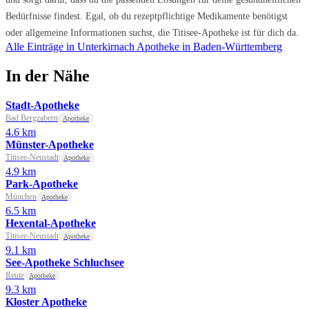
Bedürfnisse findest. Egal, ob du rezeptpflichtige Medikamente benötigst
oder allgemeine Informationen suchst, die Titisee-Apotheke ist für dich da.
Alle Einträge in Unterkirnach
Apotheke in Baden-Württemberg
In der Nähe
Stadt-Apotheke
Bad Bergzabern
Apotheke
4.6 km
Münster-Apotheke
Titisee-Neustadt
Apotheke
4.9 km
Park-Apotheke
München
Apotheke
6.5 km
Hexental-Apotheke
Titisee-Neustadt
Apotheke
9.1 km
See-Apotheke Schluchsee
Reute
Apotheke
9.3 km
Kloster Apotheke