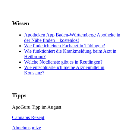
Wissen
Apotheken App Baden-Württemberg: Apotheke in
der Nähe finden – kostenlos!
Wie finde ich einen Facharzt in Tübingen?
Wie funktioniert die Krankmeldung beim Arzt in
Heilbronn?
Welche Notdienste gibt es in Reutlingen?
Wie entschlüssle ich meine Arzneimittel in
Konstanz?
Tipps
ApoGuru Tipp im August
Cannabis Rezept
Abnehmspritze