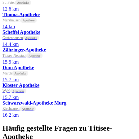
St. Peter
Apotheke
12.6 km
Thoma-Apotheke
Merzhausen
Apotheke
14 km
Scheffel Apotheke
Grafenhausen
Apotheke
14.4 km
Zähringer-Apotheke
Titisee-Neustadt
Apotheke
15.5 km
Dom Apotheke
March
Apotheke
15.7 km
Kloster-Apotheke
Wyhl
Apotheke
15.7 km
Schwarzwald-Apotheke Murg
Kirchzarten
Apotheke
16.2 km
Häufig gestellte Fragen zu Titisee-
Apotheke