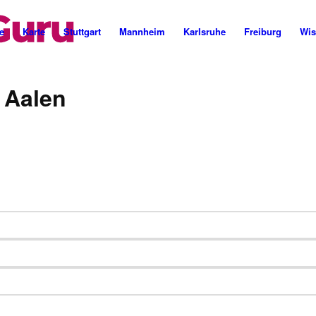
Cannabis Rezept & Blüten
CannaZen.de
e
Karte
Stuttgart
Mannheim
Karlsruhe
Freiburg
Wis
 Aalen