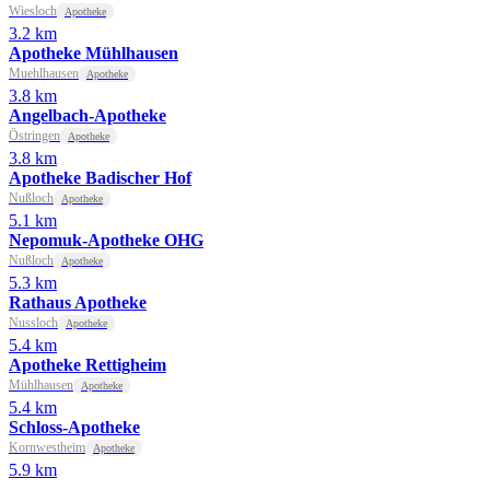
Wiesloch
Apotheke
3.2 km
Apotheke Mühlhausen
Muehlhausen
Apotheke
3.8 km
Angelbach-Apotheke
Östringen
Apotheke
3.8 km
Apotheke Badischer Hof
Nußloch
Apotheke
5.1 km
Nepomuk-Apotheke OHG
Nußloch
Apotheke
5.3 km
Rathaus Apotheke
Nussloch
Apotheke
5.4 km
Apotheke Rettigheim
Mühlhausen
Apotheke
5.4 km
Schloss-Apotheke
Kornwestheim
Apotheke
5.9 km