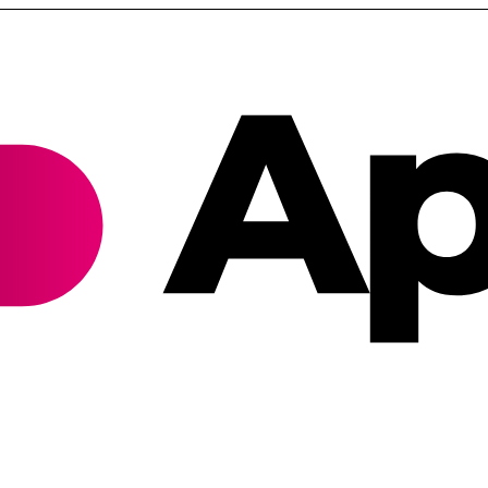
Cannabis Rezept & Blüten
CannaZen.de