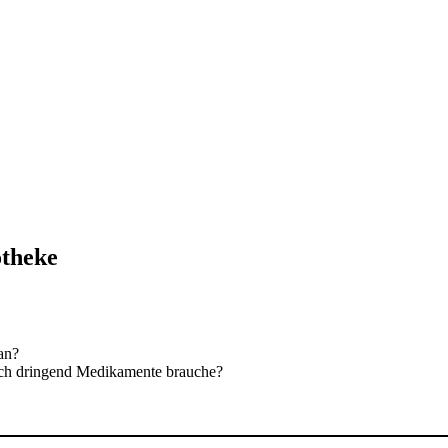
otheke
an?
ich dringend Medikamente brauche?