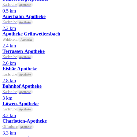
Karlsruhe
Apotheke
0.5 km
Auerhahn-Apotheke
Karlsruhe
Apotheke
2.2 km
Apotheke Grünwettersbach
Waldbronn
Apotheke
2.4 km
Terrassen-Apotheke
Karlsruhe
Apotheke
2.6 km
Eisbär Apotheke
Karlsruhe
Apotheke
2.8 km
Bahnhof Apotheke
Karlsruhe
Apotheke
3 km
Löwen-Apotheke
Karlsruhe
Apotheke
3.2 km
Charlotten-Apotheke
Offenburg
Apotheke
3.3 km