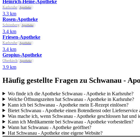
Heinrich-Heine-Apotheke
Karlsruhe
Apotheke
3.3 km
Rosen-Apotheke
Schömberg
Apotheke
3.4 km
Friesen-Apotheke
Karlsruhe
Apotheke
3.4 km
Gropius-Apotheke
Oberkirch
Apotheke
3.9 km
Häufig gestellte Fragen zu Schwanau - Ap
Wo finde ich die Apotheke Schwanau - Apotheke in Karlsruhe?
Welche Öffnungszeiten hat Schwanau - Apotheke in Karlsruhe?
Kann ich bei Schwanau - Apotheke mein E-Rezept einlösen?
Bietet Schwanau - Apotheke einen Botendienst oder Lieferservice 
Was mache ich, wenn Schwanau - Apotheke geschlossen hat und 
Kann ich Medikamente bei Schwanau - Apotheke vorbestellen?
Wann hat Schwanau - Apotheke geöffnet?
Hat Schwanau - Apotheke eine eigene Website?