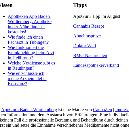
issen
Tipps
Apotheken App Baden-
ApoGuru Tipp im August
Württemberg: Apotheke
Cannabis Rezept
in der Nähe finden –
kostenlos!
Abnehmspritze
Wie finde ich einen
Facharzt in Tübingen?
Doktor Wiki
Wie funktioniert die
Krankmeldung beim Arzt
BMG Nachrichten
in Heilbronn?
Welche Notdienste gibt es
Landesapothekerverband
in Reutlingen?
Wie entschlüssle ich
meine Arzneimittel in
Konstanz?
|
ApoGuru Baden-Württemberg
ist eine Marke von
CannaZen
|
Impres
hen Information und dem Austausch von Erfahrungen. Eine individuell
n in keinem Fall die professionelle Beratung und Behandlung durch dein
t ein und setze die Einnahme verschriebener Medikamente nicht ohne 