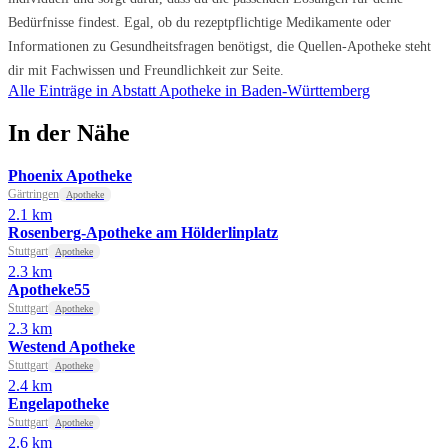
Bedürfnisse findest. Egal, ob du rezeptpflichtige Medikamente oder
Informationen zu Gesundheitsfragen benötigst, die Quellen-Apotheke steht
dir mit Fachwissen und Freundlichkeit zur Seite.
Alle Einträge in Abstatt
Apotheke in Baden-Württemberg
In der Nähe
Phoenix Apotheke
Gärtringen
Apotheke
2.1 km
Rosenberg-Apotheke am Hölderlinplatz
Stuttgart
Apotheke
2.3 km
Apotheke55
Stuttgart
Apotheke
2.3 km
Westend Apotheke
Stuttgart
Apotheke
2.4 km
Engelapotheke
Stuttgart
Apotheke
2.6 km