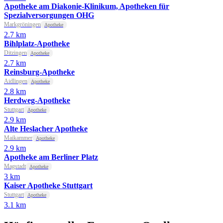
Apotheke am Diakonie-Klinikum, Apotheken für
Spezialversorgungen OHG
Markgröningen
Apotheke
2.7 km
Bihlplatz-Apotheke
Ditzingen
Apotheke
2.7 km
Reinsburg-Apotheke
Aidlingen
Apotheke
2.8 km
Herdweg-Apotheke
Stuttgart
Apotheke
2.9 km
Alte Heslacher Apotheke
Maikammer
Apotheke
2.9 km
Apotheke am Berliner Platz
Magstadt
Apotheke
3 km
Kaiser Apotheke Stuttgart
Stuttgart
Apotheke
3.1 km