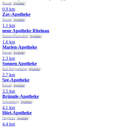
Rastatt
Apotheke
0.9 km
Zay-Apotheke
Rastatt
Apotheke
1.1 km
neue Apotheke Rheinau
Rastatt-Plittersdorf
Apotheke
1.6 km
Marien-Apotheke
Rastatt
Apotheke
2.3 km
Sonnen Apotheke
Bad Mergentheim
Apotheke
2.7 km
See-Apotheke
Rastatt
Apotheke
3.5 km
Brünnle-Apotheke
Schramberg
Apotheke
4.1 km
Höri-Apotheke
Ötigheim
Apotheke
4.4 km