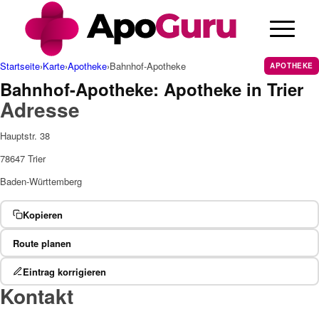
Cannabis Rezept & Blüten
CannaZen.de
Startseite
›
Karte
›
Apotheke
›
Bahnhof-Apotheke
APOTHEKE
Bahnhof-Apotheke: Apotheke in Trier
Adresse
Hauptstr. 38
78647 Trier
Baden-Württemberg
Kopieren
Route planen
Eintrag korrigieren
Kontakt