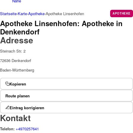
Nähe
Startseite
›
Karte
›
Apotheke
›
Apotheke Linsenhofen
APOTHEKE
Apotheke Linsenhofen: Apotheke in
Denkendorf
Adresse
Steinach Str. 2
72636 Denkendorf
Baden-Württemberg
Kopieren
Route planen
Eintrag korrigieren
Kontakt
Telefon:
+4970257641